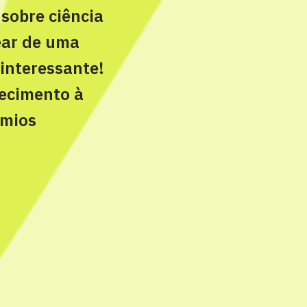
sobre ciência
ear de uma
 interessante!
ecimento à
êmios
o