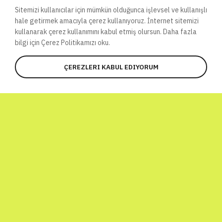
Sitemizi kullanıcılar için mümkün olduğunca işlevsel ve kullanışlı
hale getirmek amacıyla çerez kullanıyoruz. İnternet sitemizi
kullanarak çerez kullanımını kabul etmiş olursun. Daha fazla
bilgi için Çerez
Politikamızı oku.
ÇEREZLERI KABUL EDIYORUM
KATIL
Seni Burada Neler Bekliyor?
Global Atomic Quiz,sadece bir bilgi
yarışması olmayıp, Dünya Bilim Günü ile aynı