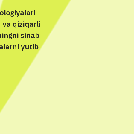
ologiyalari
 va qiziqarli
mingni sinab
‘alarni yutib