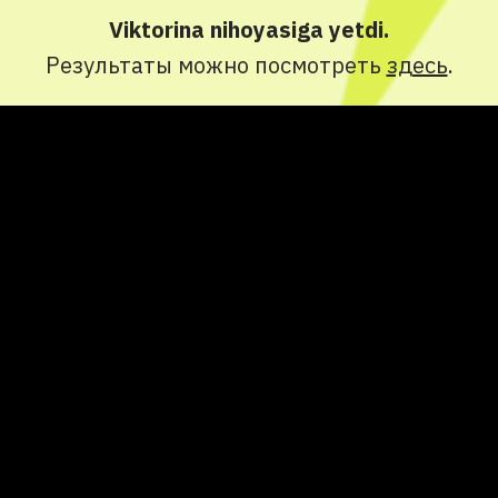
olami bo'ylab sayohat qilish aniq
z qaytadan ishtirok etasizmi?
Viktorina nihoyasiga yetdi.
qiziqarli bo'ladi!
Результаты можно посмотреть
здесь
.
Natija bilan o’rtoqlashing’!